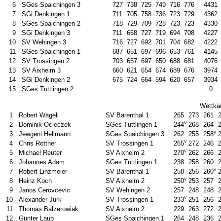
6
SGes Spaichingen 3
727
738
725
749
716
776
4431
7
SGi Denkingen 1
711
705
758
736
723
729
4362
8
SGes Spaichingen 2
718
729
709
728
723
723
4330
9
SGi Denkingen 3
711
668
727
719
694
708
4227
10
SV Wehingen 3
716
727
692
701
704
682
4222
11
SGes Spaichingen 1
687
651
697
696
653
761
4145
12
SV Trossingen 2
703
657
697
650
688
681
4076
13
SV Aixheim 3
660
621
654
674
689
676
3974
14
SGi Denkingen 2
675
724
664
594
620
657
3934
15
SGes Tuttlingen 2
0
Wettkä
1
Robert Wägeli
SV Bärenthal 1
265
273
261
V
2
Dominik Ocieczek
SGes Tuttlingen 1
244
268
264
V
3
Jewgeni Hellmann
SGes Spaichingen 3
262
255
258
V
4
Chris Rottner
SV Trossingen 1
265
272
246
V
5
Michael Reuter
SV Aixheim 2
270
262
266
6
Johannes Adam
SGes Tuttlingen 1
238
258
260
V
7
Robert Linzmeier
SV Bärenthal 1
258
256
260
V
8
Heinz Koch
SV Aixheim 2
250
253
257
9
Janos Cerovcevic
SV Wehingen 2
257
248
248
V
10
Alexander Jurk
SV Trossingen 1
233
251
256
11
Thomas Balzerowiak
SV Aixheim 2
229
263
272
12
Günter Laub
SGes Spaichingen 1
264
248
236