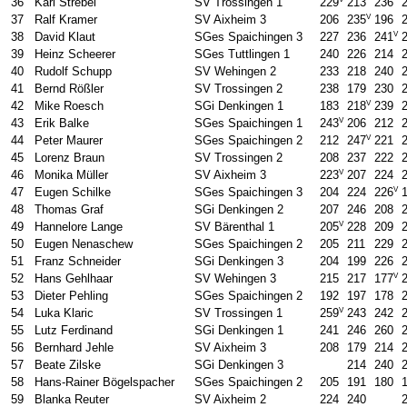
36
Karl Strebel
SV Trossingen 1
229
213
236
V
37
Ralf Kramer
SV Aixheim 3
206
235
196
V
38
David Klaut
SGes Spaichingen 3
227
236
241
39
Heinz Scheerer
SGes Tuttlingen 1
240
226
214
40
Rudolf Schupp
SV Wehingen 2
233
218
240
41
Bernd Rößler
SV Trossingen 2
238
179
230
V
42
Mike Roesch
SGi Denkingen 1
183
218
239
V
43
Erik Balke
SGes Spaichingen 1
243
206
212
V
44
Peter Maurer
SGes Spaichingen 2
212
247
221
45
Lorenz Braun
SV Trossingen 2
208
237
222
V
46
Monika Müller
SV Aixheim 3
223
207
224
V
47
Eugen Schilke
SGes Spaichingen 3
204
224
226
48
Thomas Graf
SGi Denkingen 2
207
246
208
V
49
Hannelore Lange
SV Bärenthal 1
205
228
209
50
Eugen Nenaschew
SGes Spaichingen 2
205
211
229
51
Franz Schneider
SGi Denkingen 3
204
199
226
V
52
Hans Gehlhaar
SV Wehingen 3
215
217
177
53
Dieter Pehling
SGes Spaichingen 2
192
197
178
V
54
Luka Klaric
SV Trossingen 1
259
243
242
55
Lutz Ferdinand
SGi Denkingen 1
241
246
260
56
Bernhard Jehle
SV Aixheim 3
208
179
214
57
Beate Zilske
SGi Denkingen 3
214
240
58
Hans-Rainer Bögelspacher
SGes Spaichingen 2
205
191
180
59
Blanka Reuter
SV Aixheim 2
224
240