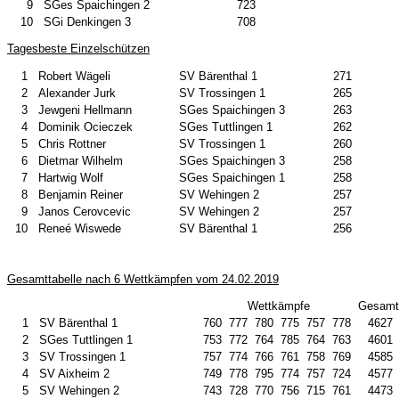
9
SGes Spaichingen 2
723
10
SGi Denkingen 3
708
Tagesbeste Einzelschützen
1
Robert Wägeli
SV Bärenthal 1
271
2
Alexander Jurk
SV Trossingen 1
265
3
Jewgeni Hellmann
SGes Spaichingen 3
263
4
Dominik Ocieczek
SGes Tuttlingen 1
262
5
Chris Rottner
SV Trossingen 1
260
6
Dietmar Wilhelm
SGes Spaichingen 3
258
7
Hartwig Wolf
SGes Spaichingen 1
258
8
Benjamin Reiner
SV Wehingen 2
257
9
Janos Cerovcevic
SV Wehingen 2
257
10
Reneé Wiswede
SV Bärenthal 1
256
Gesamttabelle nach 6 Wettkämpfen vom 24.02.2019
Wettkämpfe
Gesamt
1
SV Bärenthal 1
760
777
780
775
757
778
4627
2
SGes Tuttlingen 1
753
772
764
785
764
763
4601
3
SV Trossingen 1
757
774
766
761
758
769
4585
4
SV Aixheim 2
749
778
795
774
757
724
4577
5
SV Wehingen 2
743
728
770
756
715
761
4473