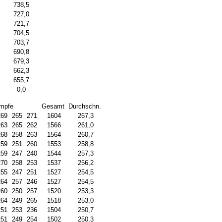
738,5
727,0
721,7
704,5
703,7
690,8
679,3
662,3
655,7
0,0
mpfe
Gesamt
Durchschn.
269
265
271
1604
267,3
263
265
262
1566
261,0
268
258
263
1564
260,7
259
251
260
1553
258,8
259
247
240
1544
257,3
270
258
253
1537
256,2
255
247
251
1527
254,5
264
257
246
1527
254,5
260
250
257
1520
253,3
264
249
265
1518
253,0
251
253
236
1504
250,7
251
249
254
1502
250,3