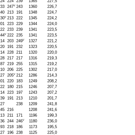
224
224
239
1365
227,5
V
233
247
243
1360
226,7
240
213
191
1348
224,7
V
230
213
222
1345
224,2
201
223
229
1344
224,0
222
233
239
1341
223,5
V
244
222
235
1341
223,5
V
214
203
249
1327
221,2
220
191
232
1323
220,5
214
228
211
1320
220,0
228
217
217
1316
219,3
187
219
255
1315
219,2
210
206
225
1302
217,0
V
227
205
212
1286
214,3
201
220
183
1249
208,2
222
180
215
1246
207,7
214
223
197
1243
207,2
239
191
213
1210
201,7
227
238
1209
241,8
245
216
1208
241,6
213
211
171
1196
199,3
V
236
244
246
1180
236,0
193
218
186
1173
195,5
227
196
238
1125
225,0