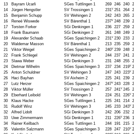
13
Bayram Ucarli
SGes Tuttlingen 1
269
246
240
V
14
Jürgen Hengstler
SV Trossingen 1
231
251
264
15
Benjamin Schupp
SV Wehingen 2
242
243
265
V
16
Reneé Wiswede
SV Bärenthal 1
237
248
239
17
Torsten Forker
SGi Denkingen 1
236
227
259
18
Frank Baumann
SGi Denkingen 2
261
248
249
V
19
Alexander Schaab
SGes Spaichingen 2
231
230
233
20
Waldemar Masson
SV Bärenthal 1
213
235
259
V
21
Viktor Weigel
SGes Spaichingen 2
240
239
248
22
Frank Schlegel
SV Wehingen 2
244
237
241
23
Slawa Weber
SGi Denkingen 3
231
248
255
V
24
Dietmar Wilhelm
SGes Spaichingen 3
237
234
219
V
25
Anton Schuldner
SV Wehingen 3
247
243
223
26
Haci Bayhan
SV Aixheim 2
225
241
239
V
27
Lutz Herzer
SGes Spaichingen 2
247
243
228
V
28
Viktor Müller
SV Trossingen 2
257
241
245
V
29
Eberhard Leibold
SV Wehingen 3
224
251
226
30
Klaus Hacke
SGes Tuttlingen 1
225
241
214
V
31
Rudolf Winz
SV Wehingen 3
245
233
243
32
Alfred Lidolt
SGi Denkingen 3
242
206
232
V
33
Uwe Zimmermann
SGi Denkingen 1
211
226
236
34
Rainer Keilbach
SGes Tuttlingen 1
244
191
215
V
35
Valentin Salzmann
SGes Spaichingen 3
228
247
210
V