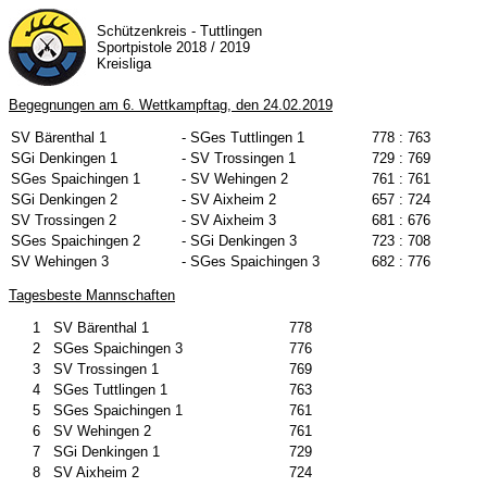
Schützenkreis - Tuttlingen
Sportpistole 2018 / 2019
Kreisliga
Begegnungen am 6. Wettkampftag, den 24.02.2019
SV Bärenthal 1
- SGes Tuttlingen 1
778
: 763
SGi Denkingen 1
- SV Trossingen 1
729
: 769
SGes Spaichingen 1
- SV Wehingen 2
761
: 761
SGi Denkingen 2
- SV Aixheim 2
657
: 724
SV Trossingen 2
- SV Aixheim 3
681
: 676
SGes Spaichingen 2
- SGi Denkingen 3
723
: 708
SV Wehingen 3
- SGes Spaichingen 3
682
: 776
Tagesbeste Mannschaften
1
SV Bärenthal 1
778
2
SGes Spaichingen 3
776
3
SV Trossingen 1
769
4
SGes Tuttlingen 1
763
5
SGes Spaichingen 1
761
6
SV Wehingen 2
761
7
SGi Denkingen 1
729
8
SV Aixheim 2
724